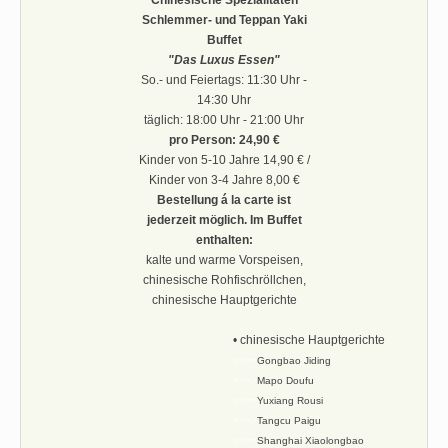
"Chinesische Spezialitäten"
Schlemmer- und Teppan Yaki
Buffet
"Das Luxus Essen"
So.- und Feiertags: 11:30 Uhr -
14:30 Uhr
täglich: 18:00 Uhr - 21:00 Uhr
pro Person:
24,90 €
Kinder von 5-10 Jahre 14,90 € /
Kinder von 3‑4 Jahre 8,00 €
Bestellung á la carte ist
jederzeit möglich.
Im Buffet
enthalten:
kalte und warme Vorspeisen,
chinesische Rohfischröllchen,
chinesische Hauptgerichte
• chinesische Hauptgerichte
>>>>
Gongbao Jiding
>>>>
Mapo Doufu
>>>>
Yuxiang Rousi
>>>>
Tangcu Paigu
>>>>
Shanghai Xiaolongbao