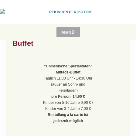
Zum
Inhalt
springen
CHINA RESTAURANT
PEKINGENTE ROSTOCK
MENÜ
Zum
Buffet
Inhalt
springen
"Chinesische Spezialitäten"
Mittags-Buffet
Täglich 11:30 Uhr - 14:30 Uhr
(außer an Sonn- und
Feiertagen)
pro Person:
14,90 €
Kinder von 5-10 Jahre 9,90 € /
Kinder von 3‑4 Jahre 7,00 €
Bestellung á la carte ist
jederzeit möglich