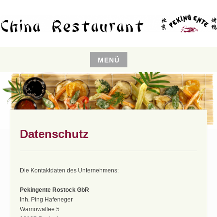
Zum
Inhalt
springen
CHINA RESTAURANT
PEKINGENTE ROSTOCK
MENÜ
Zum
Inhalt
springen
Datenschutz
Die Kontaktdaten des Unternehmens:
Pekingente Rostock GbR
Inh. Ping Hafeneger
Warnowallee 5