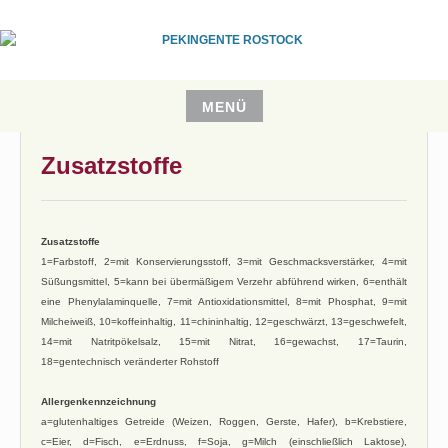
Zum
Inhalt
springen
CHINA RESTAURANT
PEKINGENTE ROSTOCK
MENÜ
10.06.2019
ADMINR
Zum
Zusatzstoffe
Inhalt
springen
Zusatzstoffe
1=Farbstoff, 2=mit Konservierungsstoff, 3=mit Geschmacksverstärker, 4=mit
Süßungsmittel, 5=kann bei übermäßigem Verzehr abführend wirken, 6=enthält
eine Phenylalaminquelle, 7=mit Antioxidationsmittel, 8=mit Phosphat, 9=mit
Milcheiweiß, 10=koffeinhaltig, 11=chininhaltig, 12=geschwärzt, 13=geschwefelt,
14=mit Natritpökelsalz, 15=mit Nitrat, 16=gewachst, 17=Taurin,
18=gentechnisch veränderter Rohstoff
Allergenkennzeichnung
a=glutenhaltiges Getreide (Weizen, Roggen, Gerste, Hafer), b=Krebstiere,
c=Eier, d=Fisch, e=Erdnuss, f=Soja, g=Milch (einschließlich Laktose),